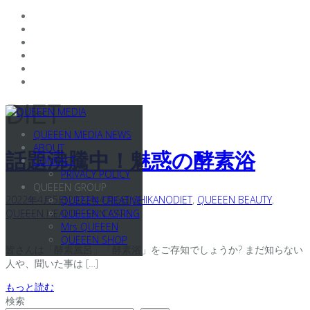
コ
DIET
ン
QUEEEN MEDIA NEWS
テ
ABOUT
ン
話題沸騰中！魅惑の酵素浴
CONTACT
ツ
PRIVACY POLICY
へ
QUEEEN GROUP
ス
2022年4月5日
2022年4月6日
SHIKANO
DIET
,
QUEEEN BEAUTY
,
QUEEEN CREATIVE
キ
QUEEEN HEALTH
,
SKIN CARE
QUEEEN CASTING
ッ
Mrs QUEEEN
プ
QUEEEN SHOP
皆さんは「酵素風呂」「酵素浴」をご存知でしょうか? まだ知らない
人や、聞いた事は […]
もっと読む
検索