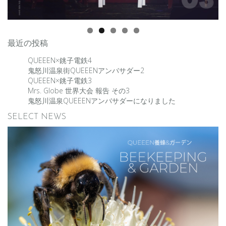
最近の投稿
QUEEEN×銚子電鉄4
鬼怒川温泉街QUEEENアンバサダー2
QUEEEN×銚子電鉄3
Mrs. Globe 世界大会 報告 その3
鬼怒川温泉QUEEENアンバサダーになりました
SELECT NEWS