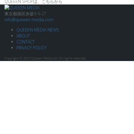
QUEEEN SHOPは、こちらから
東京都港区赤坂9-6-27
info@queeen-media.com
QUEEEN MEDIA NEWS
ABOUT
CONTACT
PRIVACY POLICY
Copyright © 2023 Queeen Media.inc All rights reserved.