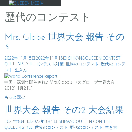
コ
ン
テ
歴代のコンテスト
ン
ツ
へ
Mrs. Globe 世界大会 報告 その
ス
キ
3
ッ
プ
2022年11月15日
2022年11月18日
SHIKANO
QUEEEN CONTEST
,
QUEEEN STYLE
,
コンテスト対策
,
世界のコンテスト
,
歴代のコンテ
スト
,
生き方
中国・深圳で開催されたMrs.Globeミセスグローブ世界大会
2018(11月2 […]
もっと読む
世界大会 報告 その2 大会結果
2022年8月1日
2022年8月1日
SHIKANO
QUEEEN CONTEST
,
QUEEEN STYLE
,
世界のコンテスト
,
歴代のコンテスト
,
生き方